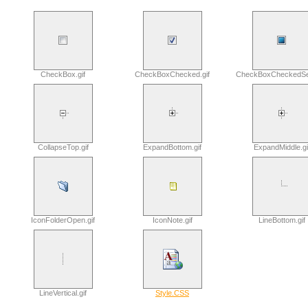
CheckBox.gif
CheckBoxChecked.gif
CheckBoxCheckedSem
CollapseTop.gif
ExpandBottom.gif
ExpandMiddle.gi
IconFolderOpen.gif
IconNote.gif
LineBottom.gif
LineVertical.gif
Style.CSS