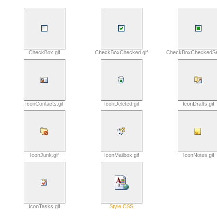
CheckBox.gif
CheckBoxChecked.gif
CheckBoxCheckedSem
IconContacts.gif
IconDeleted.gif
IconDrafts.gif
IconJunk.gif
IconMailbox.gif
IconNotes.gif
IconTasks.gif
Style.CSS